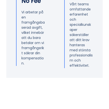
No Fee
Vårt teams
omfattande
Vi arbetar på
erfarenhet
en
och
framgångsba
specialkunsk
serad avgift,
aper
vilket innebär
säkerställer
att du bara
att ditt krav
betalar om vi
hanteras
framgångsrik
med största
t säkrar din
professionalis
kompensatio
m och
n.
effektivitet.